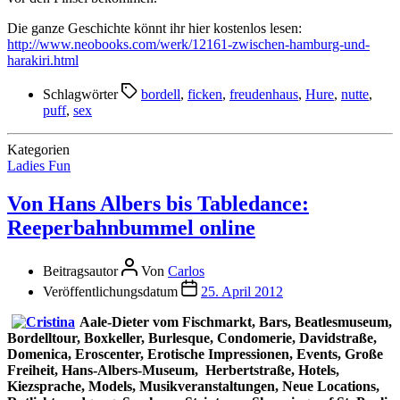
Die ganze Geschichte könnt ihr hier kostenlos lesen:
http://www.neobooks.com/werk/12161-zwischen-hamburg-und-
harakiri.html
Schlagwörter
bordell
,
ficken
,
freudenhaus
,
Hure
,
nutte
,
puff
,
sex
Kategorien
Ladies Fun
Von Hans Albers bis Tabledance:
Reeperbahnbummel online
Beitragsautor
Von
Carlos
Veröffentlichungsdatum
25. April 2012
Aale-Dieter vom Fischmarkt, Bars, Beatlesmuseum,
Bordelltour, Boxkeller, Burlesque, Condomerie, Davidstraße,
Domenica,
Eroscenter, Erotische Impressionen,
Events,
Große
Freiheit, Hans-Albers-Museum, Herbertstraße, Hotels,
Kiezsprache, Models, Musikveranstaltungen, Neue Locations,