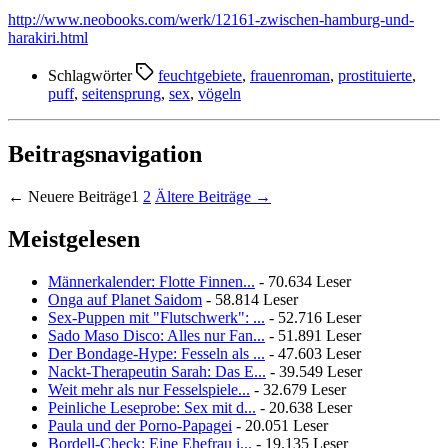
http://www.neobooks.com/werk/12161-zwischen-hamburg-und-
harakiri.html
Schlagwörter
feuchtgebiete
,
frauenroman
,
prostituierte
,
puff
,
seitensprung
,
sex
,
vögeln
Beitragsnavigation
←
Neuere
Beiträge
1
2
Ältere
Beiträge
→
Meistgelesen
Männerkalender: Flotte Finnen...
- 70.634 Leser
Onga auf Planet Saidom
- 58.814 Leser
Sex-Puppen mit "Flutschwerk": ...
- 52.716 Leser
Sado Maso Disco: Alles nur Fan...
- 51.891 Leser
Der Bondage-Hype: Fesseln als ...
- 47.603 Leser
Nackt-Therapeutin Sarah: Das E...
- 39.549 Leser
Weit mehr als nur Fesselspiele...
- 32.679 Leser
Peinliche Leseprobe: Sex mit d...
- 20.638 Leser
Paula und der Porno-Papagei
- 20.051 Leser
Bordell-Check: Eine Ehefrau i...
- 19.135 Leser