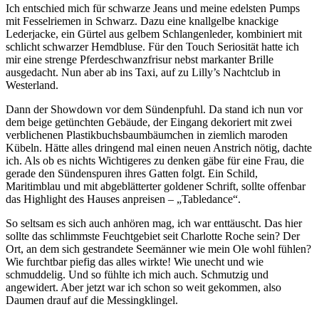
Ich entschied mich für schwarze Jeans und meine edelsten Pumps
mit Fesselriemen in Schwarz. Dazu eine knallgelbe knackige
Lederjacke, ein Gürtel aus gelbem Schlangenleder, kombiniert mit
schlicht schwarzer Hemdbluse. Für den Touch Seriosität hatte ich
mir eine strenge Pferdeschwanzfrisur nebst markanter Brille
ausgedacht. Nun aber ab ins Taxi, auf zu Lilly’s Nachtclub in
Westerland.
Dann der Showdown vor dem Sündenpfuhl. Da stand ich nun vor
dem beige getünchten Gebäude, der Eingang dekoriert mit zwei
verblichenen Plastikbuchsbaumbäumchen in ziemlich maroden
Kübeln. Hätte alles dringend mal einen neuen Anstrich nötig, dachte
ich. Als ob es nichts Wichtigeres zu denken gäbe für eine Frau, die
gerade den Sündenspuren ihres Gatten folgt. Ein Schild,
Maritimblau und mit abgeblätterter goldener Schrift, sollte offenbar
das Highlight des Hauses anpreisen – „Tabledance“.
So seltsam es sich auch anhören mag, ich war enttäuscht. Das hier
sollte das schlimmste Feuchtgebiet seit Charlotte Roche sein? Der
Ort, an dem sich gestrandete Seemänner wie mein Ole wohl fühlen?
Wie furchtbar piefig das alles wirkte! Wie unecht und wie
schmuddelig. Und so fühlte ich mich auch. Schmutzig und
angewidert. Aber jetzt war ich schon so weit gekommen, also
Daumen drauf auf die Messingklingel.