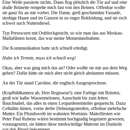
Eine Weile passierte nichts. Dann flog plötzlich die Tür auf und eine
dralle Brünette rempelte mich fast von den Beinen. Offenbar wollte
sie ganz fix an mir vorbei. Die Dame, grell geschminkte Fassade,
strohige Haare und im Ganzen in zu enger Bekleidung, und sie roch
schwer nach Nuttendiesel.
Typ Presswurst mit Ostblockgesicht, so wie man das aus Moskau-
Mafiafilmen kennt, das war meine Momentaufnahme.
Die Kommunikation hatte sich schnell erledigt.
Habe ich Termin, muss ich schnell weg!
Okay, aber was ging mich das an? Oder wollte sie mir aus dem Weg
gehen? Dafür hätte sie mich aber nicht gleich abräumen müssen.
An der Tür stand Caroline, die englisch Ausgesprochene.
(Kopfbildkamera ab, Herr Regisseur!): eine Farbige mit Brüsten,
groß wie halbe Wassermelonen, Ausschnitt bis zum fetten
Bauchnabel, das alles in einen Leopardeneinteiler gequetscht. Dazu
Cellulitis hinten, vorne derbe Dehnungsstreifen, offenbar mehrfache
Mutter. Ein Pfundsweib im wahrsten Wortsinn. Malerfürsten wie
Peter Paul Rubens wären bestimmt hochgradig begeistert gewesen,
vorausgesetzt, sie hätten diese merkwürdige Matrone im Dunkeln
vor den Pinsel bekommen.