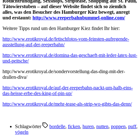
Rotlichtrundgang, Sexshops, Striptease, Shopping auf St. Pauli,
Tätowierstuben – auf dieser Website findet sich so ziemlich
alles, was den Besucher des Hamburger Kiez bewegt, anregt
und erstaunt:
http://www.reeperbahnbummel-online.com/
Weitere Tipps rund um den Hamburger Kiez findet Ihr hier:
http://www.erotikroyal.de/fetischfotos-vom-feinsten-aufregende-
ausstellung-auf-der-reeperbahn/
http://www.erotikroyal.de/domina-das-geschaeft-mit-leder-latex-lust-
und-peitsche/
http://www.erotikroyal.de/sondervorstellung-das-ding-mit-der-
drallen-diva/
http://www.erotikroyal.de/auf-der-reeperbahn-nackt-um-halb-eins-
das-heisse-erbe-des-king-of-pin-up/
http://www.erotikroyal.de/mehr-tease-als-strip-wo-gibts-das-denn/
Schlagwörter
bordelle
,
ficken
,
huren
,
nutten
,
poppen
,
puff
,
vögeln