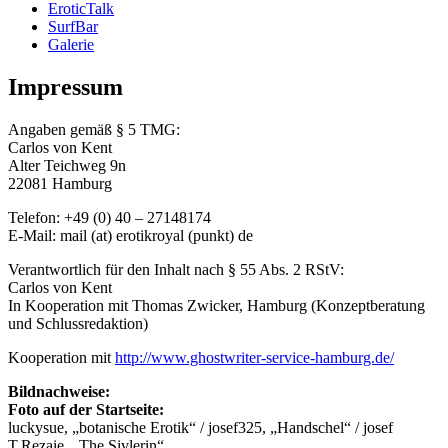
EroticTalk
SurfBar
Galerie
Impressum
Angaben gemäß § 5 TMG:
Carlos von Kent
Alter Teichweg 9n
22081 Hamburg
Telefon: +49 (0) 40 – 27148174
E-Mail: mail (at) erotikroyal (punkt) de
Verantwortlich für den Inhalt nach § 55 Abs. 2 RStV:
Carlos von Kent
In Kooperation mit Thomas Zwicker, Hamburg (Konzeptberatung
und Schlussredaktion)
Kooperation mit
http://www.ghostwriter-service-hamburg.de/
Bildnachweise:
Foto auf der Startseite:
luckysue, „botanische Erotik“ / josef325, „Handschel“ / josef
T.Rezaie, „The Sivlerin“