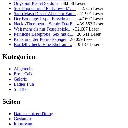
Onga auf Planet Saidom
- 58.858 Leser
Sex-Puppen mit "Flutschwerk": ...
- 52.725 Leser
Sado Maso Disco: Alles nur Fan...
- 51.901 Leser
Der Bondage-Hype: Fesseln als ...
- 47.607 Leser
Nackt-Therapeutin Sarah: Das E...
- 39.553 Leser
Weit mehr als nur Fesselspiele...
- 32.687 Leser
Peinliche Leseprobe: Sex mit d...
- 20.641 Leser
Paula und der Porno-Papagei
- 20.059 Leser
Bordell-Check: Eine Ehefrau i...
- 19.137 Leser
Kategorien
Allgemein
EroticTalk
Galerie
Ladies Fun
SurfBar
Seiten
Datenschutzerklärung
Gastautor
Impressum