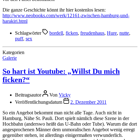
Die ganze Geschichte könnt ihr hier kostenlos lesen:
http://www.neobooks.com/werk/12161-zwischen-hamburg-und-
harakiri.html
Schlagwörter
bordell
,
ficken
,
freudenhaus
,
Hure
,
nutte
,
puff
,
sex
Kategorien
Galerie
So hart ist Youtube: „Willst Du mich
ficken?“
Beitragsautor
Von
Vicky
Veröffentlichungsdatum
2. Dezember 2011
So ein Angebot bekommt man nicht alle Tage. Auch nicht in
Hamburg, Nähe St. Pauli. Dort spielt nämlich diese Szene in der
Hochbahn (anderswo heißt das U-Bahn oder Tube). Warum die dort
angesprochenen Männer dem unmoralischen Angebot wenig erregt
gegenüber stehen, ist allerdings einigermaßen verwunderlich.