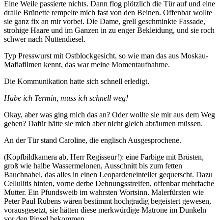
Eine Weile passierte nichts. Dann flog plötzlich die Tür auf und eine
dralle Brünette rempelte mich fast von den Beinen. Offenbar wollte
sie ganz fix an mir vorbei. Die Dame, grell geschminkte Fassade,
strohige Haare und im Ganzen in zu enger Bekleidung, und sie roch
schwer nach Nuttendiesel.
Typ Presswurst mit Ostblockgesicht, so wie man das aus Moskau-
Mafiafilmen kennt, das war meine Momentaufnahme.
Die Kommunikation hatte sich schnell erledigt.
Habe ich Termin, muss ich schnell weg!
Okay, aber was ging mich das an? Oder wollte sie mir aus dem Weg
gehen? Dafür hätte sie mich aber nicht gleich abräumen müssen.
An der Tür stand Caroline, die englisch Ausgesprochene.
(Kopfbildkamera ab, Herr Regisseur!): eine Farbige mit Brüsten,
groß wie halbe Wassermelonen, Ausschnitt bis zum fetten
Bauchnabel, das alles in einen Leopardeneinteiler gequetscht. Dazu
Cellulitis hinten, vorne derbe Dehnungsstreifen, offenbar mehrfache
Mutter. Ein Pfundsweib im wahrsten Wortsinn. Malerfürsten wie
Peter Paul Rubens wären bestimmt hochgradig begeistert gewesen,
vorausgesetzt, sie hätten diese merkwürdige Matrone im Dunkeln
vor den Pinsel bekommen.