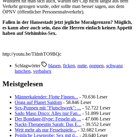
Wundern tut man sich auch, warum der Clip nicht längst aus dem
Verkehr gezogen wurde, oder sollte man besser sagen, aus dem
ÖPNV (öffentlicher Personennahverkehr).
Fallen in der Hansestadt jetzt jegliche Moralgrenzen? Möglich,
es kann aber auch sein, dass die Herren einfach keinen Appetit
haben auf Stehimbiss-Sex.
http://youtu.be/TldnbTO9BQc
Schlagwörter
blasen
,
ficken
,
nutte
,
poppen
,
schwanz
lutschen
,
verbalsex
Meistgelesen
Männerkalender: Flotte Finnen...
- 70.636 Leser
Onga auf Planet Saidom
- 58.846 Leser
Sex-Puppen mit "Flutschwerk": ...
- 52.722 Leser
Sado Maso Disco: Alles nur Fan...
- 51.899 Leser
Der Bondage-Hype: Fesseln als ...
- 47.606 Leser
Nackt-Therapeutin Sarah: Das E...
- 39.552 Leser
Weit mehr als nur Fesselspiele...
- 32.682 Leser
Peinliche Leseprobe: Sex mit d...
- 20.640 Leser