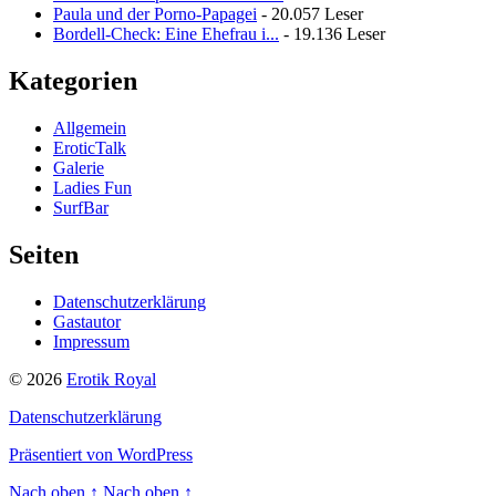
Paula und der Porno-Papagei
- 20.057 Leser
Bordell-Check: Eine Ehefrau i...
- 19.136 Leser
Kategorien
Allgemein
EroticTalk
Galerie
Ladies Fun
SurfBar
Seiten
Datenschutzerklärung
Gastautor
Impressum
© 2026
Erotik Royal
Datenschutzerklärung
Präsentiert von WordPress
Nach oben
↑
Nach oben
↑