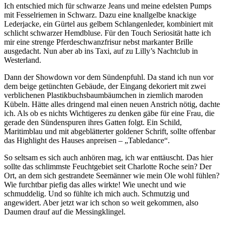
Ich entschied mich für schwarze Jeans und meine edelsten Pumps
mit Fesselriemen in Schwarz. Dazu eine knallgelbe knackige
Lederjacke, ein Gürtel aus gelbem Schlangenleder, kombiniert mit
schlicht schwarzer Hemdbluse. Für den Touch Seriosität hatte ich
mir eine strenge Pferdeschwanzfrisur nebst markanter Brille
ausgedacht. Nun aber ab ins Taxi, auf zu Lilly’s Nachtclub in
Westerland.
Dann der Showdown vor dem Sündenpfuhl. Da stand ich nun vor
dem beige getünchten Gebäude, der Eingang dekoriert mit zwei
verblichenen Plastikbuchsbaumbäumchen in ziemlich maroden
Kübeln. Hätte alles dringend mal einen neuen Anstrich nötig, dachte
ich. Als ob es nichts Wichtigeres zu denken gäbe für eine Frau, die
gerade den Sündenspuren ihres Gatten folgt. Ein Schild,
Maritimblau und mit abgeblätterter goldener Schrift, sollte offenbar
das Highlight des Hauses anpreisen – „Tabledance“.
So seltsam es sich auch anhören mag, ich war enttäuscht. Das hier
sollte das schlimmste Feuchtgebiet seit Charlotte Roche sein? Der
Ort, an dem sich gestrandete Seemänner wie mein Ole wohl fühlen?
Wie furchtbar piefig das alles wirkte! Wie unecht und wie
schmuddelig. Und so fühlte ich mich auch. Schmutzig und
angewidert. Aber jetzt war ich schon so weit gekommen, also
Daumen drauf auf die Messingklingel.