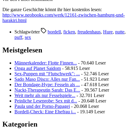
Die ganze Geschichte könnt ihr hier kostenlos lesen:
http://www.neobooks.com/werk/12161-zwischen-hamburg-und-
harakiri.html
Schlagwörter
bordell
,
ficken
,
freudenhaus
,
Hure
,
nutte
,
puff
,
sex
Meistgelesen
Männerkalender: Flotte Finnen...
- 70.640 Leser
Onga auf Planet Saidom
- 58.915 Leser
Sex-Puppen mit "Flutschwerk": ...
- 52.746 Leser
Sado Maso Disco: Alles nur Fan...
- 51.923 Leser
Der Bondage-Hype: Fesseln als ...
- 47.618 Leser
Nackt-Therapeutin Sarah: Das E...
- 39.567 Leser
Weit mehr als nur Fesselspiele...
- 32.701 Leser
Peinliche Leseprobe: Sex mit d...
- 20.648 Leser
Paula und der Porno-Papagei
- 20.068 Leser
Bordell-Check: Eine Ehefrau i...
- 19.149 Leser
Kategorien