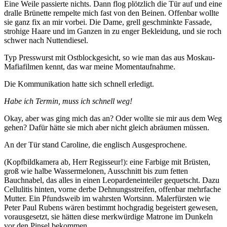
Eine Weile passierte nichts. Dann flog plötzlich die Tür auf und eine
dralle Brünette rempelte mich fast von den Beinen. Offenbar wollte
sie ganz fix an mir vorbei. Die Dame, grell geschminkte Fassade,
strohige Haare und im Ganzen in zu enger Bekleidung, und sie roch
schwer nach Nuttendiesel.
Typ Presswurst mit Ostblockgesicht, so wie man das aus Moskau-
Mafiafilmen kennt, das war meine Momentaufnahme.
Die Kommunikation hatte sich schnell erledigt.
Habe ich Termin, muss ich schnell weg!
Okay, aber was ging mich das an? Oder wollte sie mir aus dem Weg
gehen? Dafür hätte sie mich aber nicht gleich abräumen müssen.
An der Tür stand Caroline, die englisch Ausgesprochene.
(Kopfbildkamera ab, Herr Regisseur!): eine Farbige mit Brüsten,
groß wie halbe Wassermelonen, Ausschnitt bis zum fetten
Bauchnabel, das alles in einen Leopardeneinteiler gequetscht. Dazu
Cellulitis hinten, vorne derbe Dehnungsstreifen, offenbar mehrfache
Mutter. Ein Pfundsweib im wahrsten Wortsinn. Malerfürsten wie
Peter Paul Rubens wären bestimmt hochgradig begeistert gewesen,
vorausgesetzt, sie hätten diese merkwürdige Matrone im Dunkeln
vor den Pinsel bekommen.