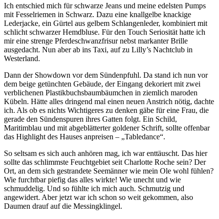
Ich entschied mich für schwarze Jeans und meine edelsten Pumps
mit Fesselriemen in Schwarz. Dazu eine knallgelbe knackige
Lederjacke, ein Gürtel aus gelbem Schlangenleder, kombiniert mit
schlicht schwarzer Hemdbluse. Für den Touch Seriosität hatte ich
mir eine strenge Pferdeschwanzfrisur nebst markanter Brille
ausgedacht. Nun aber ab ins Taxi, auf zu Lilly’s Nachtclub in
Westerland.
Dann der Showdown vor dem Sündenpfuhl. Da stand ich nun vor
dem beige getünchten Gebäude, der Eingang dekoriert mit zwei
verblichenen Plastikbuchsbaumbäumchen in ziemlich maroden
Kübeln. Hätte alles dringend mal einen neuen Anstrich nötig, dachte
ich. Als ob es nichts Wichtigeres zu denken gäbe für eine Frau, die
gerade den Sündenspuren ihres Gatten folgt. Ein Schild,
Maritimblau und mit abgeblätterter goldener Schrift, sollte offenbar
das Highlight des Hauses anpreisen – „Tabledance“.
So seltsam es sich auch anhören mag, ich war enttäuscht. Das hier
sollte das schlimmste Feuchtgebiet seit Charlotte Roche sein? Der
Ort, an dem sich gestrandete Seemänner wie mein Ole wohl fühlen?
Wie furchtbar piefig das alles wirkte! Wie unecht und wie
schmuddelig. Und so fühlte ich mich auch. Schmutzig und
angewidert. Aber jetzt war ich schon so weit gekommen, also
Daumen drauf auf die Messingklingel.