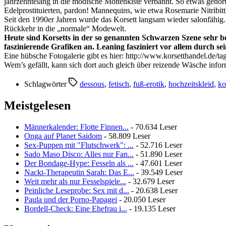
jahrzehntelang in die modische Mottenkiste verbannt. So etwas gehör
Edelprostituierten, pardon! Mannequins, wie etwa Rosemarie Nitribitt
Seit den 1990er Jahren wurde das Korsett langsam wieder salonfähi
Rückkehr in die „normale“ Modewelt.
Heute sind Korsetts in der so genannten Schwarzen Szene
sehr be
faszinierende Grafiken an.
Leaning fasziniert vor allem durch sei
Eine hübsche Fotogalerie gibt es hier: http://www.korsetthandel.de/tag
Wem’s gefällt, kann sich dort auch gleich über reizende Wäsche infor
Schlagwörter
dessous
,
fetisch
,
fuß-erotik
,
hochzeitskleid
,
ko
Meistgelesen
Männerkalender: Flotte Finnen...
- 70.634 Leser
Onga auf Planet Saidom
- 58.809 Leser
Sex-Puppen mit "Flutschwerk": ...
- 52.716 Leser
Sado Maso Disco: Alles nur Fan...
- 51.890 Leser
Der Bondage-Hype: Fesseln als ...
- 47.601 Leser
Nackt-Therapeutin Sarah: Das E...
- 39.549 Leser
Weit mehr als nur Fesselspiele...
- 32.679 Leser
Peinliche Leseprobe: Sex mit d...
- 20.638 Leser
Paula und der Porno-Papagei
- 20.050 Leser
Bordell-Check: Eine Ehefrau i...
- 19.135 Leser