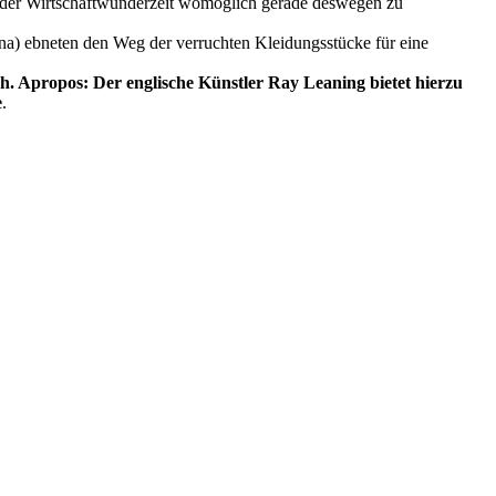
in der Wirtschaftwunderzeit womöglich gerade deswegen zu
a) ebneten den Weg der verruchten Kleidungsstücke für eine
. Apropos: Der englische Künstler Ray Leaning bietet hierzu
e
.