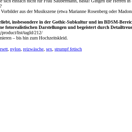
te sich einfach nicht für Frau Saubermann, basta! Gingen die Herren 
?
g. Vorbilder aus der Musikszene (etwa Marianne Rosenberg oder Madonn
liebt
, insbesondere in der Gothic-Subkultur und im BDSM-Bereich
ne fotorealistischen Darstellungen und begeistert durch Detailtreu
/product/list/tagId/212/
mieren – bis hin zum Hochzeitskleid.
rsett
,
nylon
,
reizwäsche
,
sex
,
strumpf fetisch