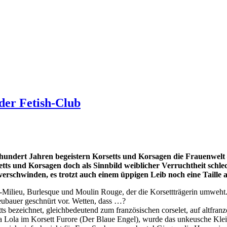
der Fetish-Club
 hundert Jahren begeistern Korsetts und Korsagen die Frauenwel
tts und Korsagen doch als Sinnbild weiblicher Verruchtheit schle
verschwinden, es trotzt auch einem üppigen Leib noch eine Taille 
-Milieu, Burlesque und Moulin Rouge, der die Korsettträgerin umweht
 Neubauer geschnürt vor. Wetten, dass …?
ts bezeichnet, gleichbedeutend zum französischen corselet, auf altfranzö
ola Lola im Korsett Furore (Der Blaue Engel), wurde das unkeusche Kle