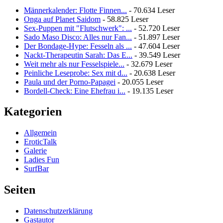
Männerkalender: Flotte Finnen...
- 70.634 Leser
Onga auf Planet Saidom
- 58.825 Leser
Sex-Puppen mit "Flutschwerk": ...
- 52.720 Leser
Sado Maso Disco: Alles nur Fan...
- 51.897 Leser
Der Bondage-Hype: Fesseln als ...
- 47.604 Leser
Nackt-Therapeutin Sarah: Das E...
- 39.549 Leser
Weit mehr als nur Fesselspiele...
- 32.679 Leser
Peinliche Leseprobe: Sex mit d...
- 20.638 Leser
Paula und der Porno-Papagei
- 20.055 Leser
Bordell-Check: Eine Ehefrau i...
- 19.135 Leser
Kategorien
Allgemein
EroticTalk
Galerie
Ladies Fun
SurfBar
Seiten
Datenschutzerklärung
Gastautor