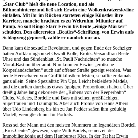
„Star-Club“ hieß die neue Location, und als
Bühnenhintergrund ließ sich Erwin eine Wolkenkratzerskyline
einfallen. Mit ihr im Rücken starteten einige Künstler ihre
Karriere, manche brachten es zu Weltruhm. Mitunter auf
Pump. So soll Ringo Starr Erwin bis heute „einige Märker“
schulden. Den allerersten „Beatles“-Schriftzug, von Erwin aufs
Schlagzeug gepinselt, zahlte er nämlich nur an.
Dann kam die sexuelle Revolution, und gegen Ende der Sechziger
hatten Aufklärungsonkel Oswalt Kolle, Erotik-Versandfrau Beate
Uhse und das Sündenblatt „St. Pauli Nachrichten“ so manche
Moral-Bastion überrannt. Nun konnten Erwins „erotische
Körperlandschaften“ auch auf offener Straße gezeigt werden. Was
heute Heerscharen von Graffitikünstlern leisten, schaffte er damals
ganz allein. Seine Spezialität: Pin Ups. Leicht bekleidete Mädels,
und die durften durchaus etwas üppigere Proportionen haben. Über
dreißig Jahre lang dekorierte der „Rubens von der Reeperbahn“
Clubs, Varietés, Bordelle und Bars mit seinen großflächigen
Superfrauen und Traumgirls. Aber auch Promis von Hans Albers
über Udo Lindenberg bis hin zu Jan Fedder saßen ihm geduldig
Modell, wenngleich nur für Porträts.
Ross sei der Mann mit den meisten Nummern im legendären Bordell
„Eros-Center“ gewesen, sagte Willi Bartels, seinerzeit der
Immobilienkönig auf dem Hamburger Kiez. In der Tat hat Erwin