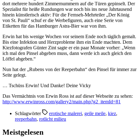
dort mehrere hundert Zimmernummern auf die Türen gepinselt. Der
Spezialist für heiße Rundungen
war noch bis ins neue Jahrtausend
hinein künstlerisch aktiv: Für die Fernseh-Mehrteiler „Der König
von St. Pauli“ schuf er die Werbefiguren, auch eine Serie von
Etiketten für das Hamburger Astra-Bier war von ihm.
Erwin hat bis wenige Wochen vor seinem Ende noch täglich gemalt.
Bis eine Infektion und Herzprobleme ihm ein Ende machten. Dem
Kiezfotografen Günter Zint sagte er ein paar Monate vorher: „Wenn
ich mal den Pinsel abgeben muss, dann werde ich auch gleich den
Löffel abgeben.“
Nun hat der „Rubens von der Reeperbahn“ den Pinsel für immer zur
Seite gelegt.
… Tschüss Erwin! Und Danke! Deine Vicky
Das Vermächtnis von Erwin Ross ist auf dieser Webseite zu sehen:
http://www.erwinross.com/gallery2/main.php?g2_itemId=81
Schlagwörter
erotische malerei
,
geile meile
,
kiez
,
reeperbahn
,
rotlicht milieu
Meistgelesen