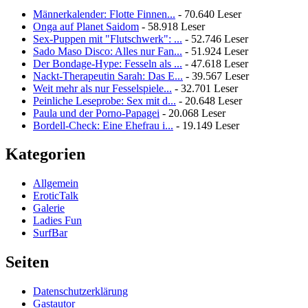
Männerkalender: Flotte Finnen...
- 70.640 Leser
Onga auf Planet Saidom
- 58.918 Leser
Sex-Puppen mit "Flutschwerk": ...
- 52.746 Leser
Sado Maso Disco: Alles nur Fan...
- 51.924 Leser
Der Bondage-Hype: Fesseln als ...
- 47.618 Leser
Nackt-Therapeutin Sarah: Das E...
- 39.567 Leser
Weit mehr als nur Fesselspiele...
- 32.701 Leser
Peinliche Leseprobe: Sex mit d...
- 20.648 Leser
Paula und der Porno-Papagei
- 20.068 Leser
Bordell-Check: Eine Ehefrau i...
- 19.149 Leser
Kategorien
Allgemein
EroticTalk
Galerie
Ladies Fun
SurfBar
Seiten
Datenschutzerklärung
Gastautor