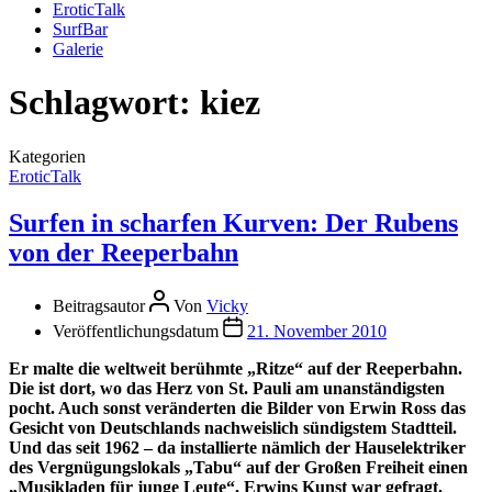
EroticTalk
SurfBar
Galerie
Schlagwort:
kiez
Kategorien
EroticTalk
Surfen in scharfen Kurven: Der Rubens
von der Reeperbahn
Beitragsautor
Von
Vicky
Veröffentlichungsdatum
21. November 2010
Er malte die weltweit berühmte „Ritze“ auf der Reeperbahn.
Die ist dort, wo das Herz von St. Pauli am unanständigsten
pocht. Auch sonst veränderten die Bilder von Erwin Ross das
Gesicht von Deutschlands nachweislich sündigstem Stadtteil.
Und das seit 1962 – da installierte nämlich der Hauselektriker
des Vergnügungslokals „Tabu“ auf der Großen Freiheit einen
„Musikladen für junge Leute“. Erwins Kunst war gefragt.