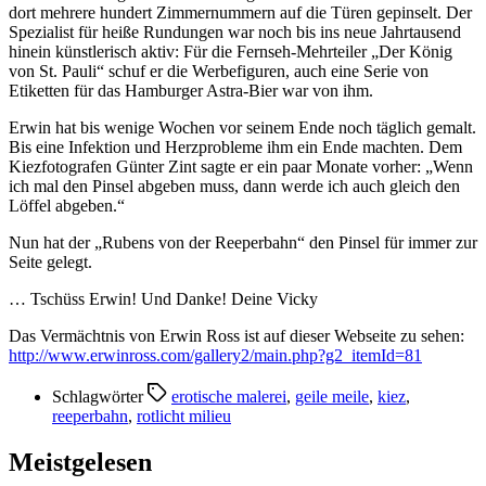
dort mehrere hundert Zimmernummern auf die Türen gepinselt. Der
Spezialist für heiße Rundungen
war noch bis ins neue Jahrtausend
hinein künstlerisch aktiv: Für die Fernseh-Mehrteiler „Der König
von St. Pauli“ schuf er die Werbefiguren, auch eine Serie von
Etiketten für das Hamburger Astra-Bier war von ihm.
Erwin hat bis wenige Wochen vor seinem Ende noch täglich gemalt.
Bis eine Infektion und Herzprobleme ihm ein Ende machten. Dem
Kiezfotografen Günter Zint sagte er ein paar Monate vorher: „Wenn
ich mal den Pinsel abgeben muss, dann werde ich auch gleich den
Löffel abgeben.“
Nun hat der „Rubens von der Reeperbahn“ den Pinsel für immer zur
Seite gelegt.
… Tschüss Erwin! Und Danke! Deine Vicky
Das Vermächtnis von Erwin Ross ist auf dieser Webseite zu sehen:
http://www.erwinross.com/gallery2/main.php?g2_itemId=81
Schlagwörter
erotische malerei
,
geile meile
,
kiez
,
reeperbahn
,
rotlicht milieu
Meistgelesen