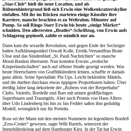
„Star-Club“ hieß die neue Location, und als
Bühnenhintergrund ließ sich Erwin eine Wolkenkratzerskyline
einfallen. Mit ihr im Rücken starteten einige Künstler ihre
Karriere, manche brachten es zu Weltruhm. Mitunter auf
Pump. So soll Ringo Starr Erwin bis heute „einige Märker“
schulden. Den allerersten „Beatles“-Schriftzug, von Erwin aufs
Schlagzeug gepinselt, zahlte er nämlich nur an.
Dann kam die sexuelle Revolution, und gegen Ende der Sechziger
hatten Aufklärungsonkel Oswalt Kolle, Erotik-Versandfrau Beate
Uhse und das Sündenblatt „St. Pauli Nachrichten“ so manche
Moral-Bastion überrannt. Nun konnten Erwins „erotische
Körperlandschaften“ auch auf offener Straße gezeigt werden. Was
heute Heerscharen von Graffitikünstlern leisten, schaffte er damals
ganz allein. Seine Spezialität: Pin Ups. Leicht bekleidete Mädels,
und die durften durchaus etwas üppigere Proportionen haben. Über
dreißig Jahre lang dekorierte der „Rubens von der Reeperbahn“
Clubs, Varietés, Bordelle und Bars mit seinen großflächigen
Superfrauen und Traumgirls. Aber auch Promis von Hans Albers
über Udo Lindenberg bis hin zu Jan Fedder saßen ihm geduldig
Modell, wenngleich nur für Porträts.
Ross sei der Mann mit den meisten Nummern im legendären Bordell
„Eros-Center“ gewesen, sagte Willi Bartels, seinerzeit der
Immobilienkönig auf dem Hamburger Kiez. In der Tat hat Erwin