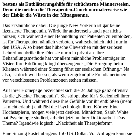
bestens als Entblätterungshilfe für schüchterne Männerseelen.
Denn die meiden die Therapeuten-Couch normalerweise wie
der Eisbär die Wüste in der Mittagssonne.
Das Erstaunliche dabei: Die junge New Yorkerin ist gar keine
lizensierte Therapeutin. Würde ihr andererseits auch gar nichts
nützen; sich während einer Behandlung vor Patienten zu entblößen,
ist für Therapeuten nämlich verboten, wahrscheinlich nicht nur in
den USA. Also bietet das hübsche Cleverchen mit der seriösen
Lehrerinnenbrille ihre Dienste nur rein privat an. Ihre
Behandlungsmethode hat vor allem männliche Problemträger im
Visier. Ihre Erklärung klingt überzeugend: „Die Erregung beim
Klienten während einer Sitzung führt zur seelischen Öffnung.“ Na
also, ist doch weit besser, als wenn zugeknöpfte Freudianerinnen
vor verschlossenen Problemzonen stehen müssen.
Auf ihrer Homepage bezeichnet sich die 24-Jährige ganz offensiv
als die „Nackte Therapeutin“. Sie strippt also für’s Seelenheil ihrer
Patienten. Und während diese ihre Gefühle vor ihr entblößen (mehr
ist nicht erlaubt) entblößt die Psychologin ihren Körper. Eine
Hochstaplerin, mögen viele jetzt denken. Mitnichten, Sarah White
hat Psychologie studiert, arbeitet jetzt an ihrer Doktorarbeit. Das
Thema? Irgendwie logisch: „Nacktheit als Therapieform“.
Eine Sitzung kostet übrigens 150 US-Dollar. Vor Anfragen kann sie