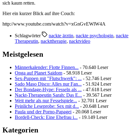
sich kaum retten.
Hier ein kurzer Blick auf ihre Couch:
http://www.youtube.com/watch?v=xGnGvEWlW4A
Schlagwörter
nackte ärztin
,
nackte psychologin
,
nackte
Therapeutin
,
nackttherapie
,
nacktvideo
Meistgelesen
Männerkalender: Flotte Finnen...
- 70.640 Leser
Onga auf Planet Saidom
- 58.918 Leser
Sex-Puppen mit "Flutschwerk": ...
- 52.746 Leser
Sado Maso Disco: Alles nur Fan...
- 51.924 Leser
Der Bondage-Hype: Fesseln als ...
- 47.618 Leser
Nackt-Therapeutin Sarah: Das E...
- 39.567 Leser
Weit mehr als nur Fesselspiele...
- 32.701 Leser
Peinliche Leseprobe: Sex mit d...
- 20.648 Leser
Paula und der Porno-Papagei
- 20.068 Leser
Bordell-Check: Eine Ehefrau i...
- 19.149 Leser
Kategorien