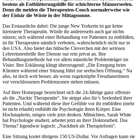
bestens als Entblätterungshilfe für schüchterne Männerseelen.
Denn die meiden die Therapeuten-Couch normalerweise wie
der Eisbär die Wüste in der Mittagssonne.
Das Erstaunliche dabei: Die junge New Yorkerin ist gar keine
lizensierte Therapeutin. Würde ihr andererseits auch gar nichts
nützen; sich während einer Behandlung vor Patienten zu entblößen,
ist für Therapeuten nämlich verboten, wahrscheinlich nicht nur in
den USA. Also bietet das hübsche Cleverchen mit der seriösen
Lehrerinnenbrille ihre Dienste nur rein privat an. Ihre
Behandlungsmethode hat vor allem männliche Problemträger im
Visier. Ihre Erklärung klingt überzeugend: „Die Erregung beim
Klienten während einer Sitzung führt zur seelischen Öffnung.“ Na
also, ist doch weit besser, als wenn zugeknöpfte Freudianerinnen
vor verschlossenen Problemzonen stehen müssen.
Auf ihrer Homepage bezeichnet sich die 24-Jährige ganz offensiv
als die „Nackte Therapeutin“. Sie strippt also für’s Seelenheil ihrer
Patienten. Und während diese ihre Gefühle vor ihr entblößen (mehr
ist nicht erlaubt) entblößt die Psychologin ihren Körper. Eine
Hochstaplerin, mögen viele jetzt denken. Mitnichten, Sarah White
hat Psychologie studiert, arbeitet jetzt an ihrer Doktorarbeit. Das
Thema? Irgendwie logisch: „Nacktheit als Therapieform“.
Eine Sitzung kostet übrigens 150 US-Dollar. Vor Anfragen kann sie