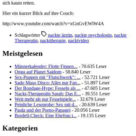
sich kaum retten.
Hier ein kurzer Blick auf ihre Couch:
http://www.youtube.com/watch?v=xGnGvEWlW4A
Schlagwörter
nackte ärztin
,
nackte psychologin
,
nackte
Therapeutin
,
nackttherapie
,
nacktvideo
Meistgelesen
Männerkalender: Flotte Finnen...
- 70.635 Leser
Onga auf Planet Saidom
- 58.840 Leser
Sex-Puppen mit "Flutschwerk": ...
- 52.721 Leser
Sado Maso Disco: Alles nur Fan...
- 51.897 Leser
Der Bondage-Hype: Fesseln als ...
- 47.605 Leser
Nackt-Therapeutin Sarah: Das E...
- 39.551 Leser
Weit mehr als nur Fesselspiele...
- 32.679 Leser
Peinliche Leseprobe: Sex mit d...
- 20.639 Leser
Paula und der Porno-Papagei
- 20.056 Leser
Bordell-Check: Eine Ehefrau i...
- 19.135 Leser
Kategorien