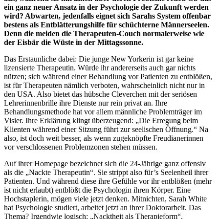
ein ganz neuer Ansatz in der Psychologie der Zukunft werden
wird? Abwarten, jedenfalls eignet sich Sarahs System offenbar
bestens als Entblätterungshilfe für schüchterne Männerseelen.
Denn die meiden die Therapeuten-Couch normalerweise wie
der Eisbär die Wüste in der Mittagssonne.
Das Erstaunliche dabei: Die junge New Yorkerin ist gar keine
lizensierte Therapeutin. Würde ihr andererseits auch gar nichts
nützen; sich während einer Behandlung vor Patienten zu entblößen,
ist für Therapeuten nämlich verboten, wahrscheinlich nicht nur in
den USA. Also bietet das hübsche Cleverchen mit der seriösen
Lehrerinnenbrille ihre Dienste nur rein privat an. Ihre
Behandlungsmethode hat vor allem männliche Problemträger im
Visier. Ihre Erklärung klingt überzeugend: „Die Erregung beim
Klienten während einer Sitzung führt zur seelischen Öffnung.“ Na
also, ist doch weit besser, als wenn zugeknöpfte Freudianerinnen
vor verschlossenen Problemzonen stehen müssen.
Auf ihrer Homepage bezeichnet sich die 24-Jährige ganz offensiv
als die „Nackte Therapeutin“. Sie strippt also für’s Seelenheil ihrer
Patienten. Und während diese ihre Gefühle vor ihr entblößen (mehr
ist nicht erlaubt) entblößt die Psychologin ihren Körper. Eine
Hochstaplerin, mögen viele jetzt denken. Mitnichten, Sarah White
hat Psychologie studiert, arbeitet jetzt an ihrer Doktorarbeit. Das
Thema? Irgendwie logisch: „Nacktheit als Therapieform“.