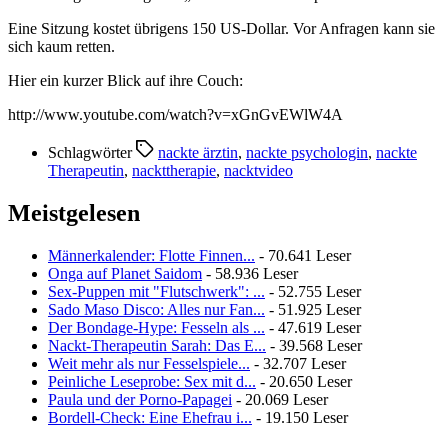
Eine Sitzung kostet übrigens 150 US-Dollar. Vor Anfragen kann sie
sich kaum retten.
Hier ein kurzer Blick auf ihre Couch:
http://www.youtube.com/watch?v=xGnGvEWlW4A
Schlagwörter
nackte ärztin
,
nackte psychologin
,
nackte
Therapeutin
,
nackttherapie
,
nacktvideo
Meistgelesen
Männerkalender: Flotte Finnen...
- 70.641 Leser
Onga auf Planet Saidom
- 58.936 Leser
Sex-Puppen mit "Flutschwerk": ...
- 52.755 Leser
Sado Maso Disco: Alles nur Fan...
- 51.925 Leser
Der Bondage-Hype: Fesseln als ...
- 47.619 Leser
Nackt-Therapeutin Sarah: Das E...
- 39.568 Leser
Weit mehr als nur Fesselspiele...
- 32.707 Leser
Peinliche Leseprobe: Sex mit d...
- 20.650 Leser
Paula und der Porno-Papagei
- 20.069 Leser
Bordell-Check: Eine Ehefrau i...
- 19.150 Leser