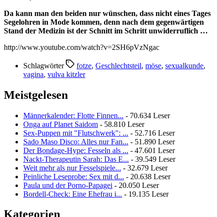
Da kann man den beiden nur wünschen, dass nicht eines Tages
Segelohren in Mode kommen, denn nach dem gegenwärtigen
Stand der Medizin ist der Schnitt im Schritt unwiderruflich …
http://www.youtube.com/watch?v=2SH6pVzNgac
Schlagwörter
fotze
,
Geschlechtsteil
,
möse
,
sexualkunde
,
vagina
,
vulva kitzler
Meistgelesen
Männerkalender: Flotte Finnen...
- 70.634 Leser
Onga auf Planet Saidom
- 58.810 Leser
Sex-Puppen mit "Flutschwerk": ...
- 52.716 Leser
Sado Maso Disco: Alles nur Fan...
- 51.890 Leser
Der Bondage-Hype: Fesseln als ...
- 47.601 Leser
Nackt-Therapeutin Sarah: Das E...
- 39.549 Leser
Weit mehr als nur Fesselspiele...
- 32.679 Leser
Peinliche Leseprobe: Sex mit d...
- 20.638 Leser
Paula und der Porno-Papagei
- 20.050 Leser
Bordell-Check: Eine Ehefrau i...
- 19.135 Leser
Kategorien