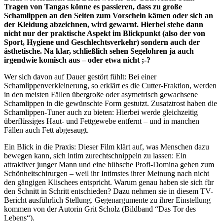
Tragen von Tangas könne es passieren, dass zu große
Schamlippen an den Seiten zum Vorschein kämen oder sich an
der Kleidung abzeichnen, wird gewarnt. Hierbei stehe dann
nicht nur der praktische Aspekt im Blickpunkt (also der von
Sport, Hygiene und Geschlechtsverkehr) sondern auch der
ästhetische. Na klar, schließlich sehen Segelohren ja auch
irgendwie komisch aus – oder etwa nicht ;-?
Wer sich davon auf Dauer gestört fühlt: Bei einer
Schamlippenverkleinerung, so erklärt es die Cutter-Fraktion, werden
in den meisten Fällen übergroße oder asymetrisch gewachsene
Schamlippen in die gewünschte Form gestutzt. Zusatztrost haben die
Schamlippen-Tuner auch zu bieten: Hierbei werde gleichzeitig
überflüssiges Haut- und Fettgewebe entfernt – und in manchen
Fällen auch Fett abgesaugt.
Ein Blick in die Praxis: Dieser Film klärt auf, was Menschen dazu
bewegen kann, sich intim zurechtschnippeln zu lassen: Ein
attraktiver junger Mann und eine hübsche Profi-Domina gehen zum
Schönheitschirurgen – weil ihr Intimstes ihrer Meinung nach nicht
den gängigen Klischees entspricht. Warum genau haben sie sich für
den Schnitt in Schritt entschieden? Dazu nehmen sie in diesem TV-
Bericht ausführlich Stellung. Gegenargumente zu ihrer Einstellung
kommen von der Autorin Grit Scholz (Bildband “Das Tor des
Lebens“).