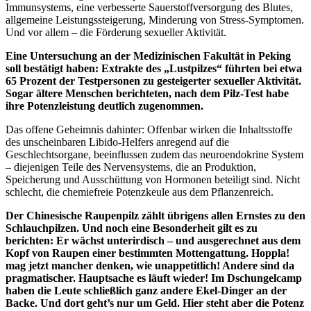
Immunsystems, eine verbesserte Sauerstoffversorgung des Blutes,
allgemeine Leistungssteigerung, Minderung von Stress-Symptomen.
Und vor allem – die Förderung sexueller Aktivität.
Eine Untersuchung an der Medizinischen Fakultät in Peking
soll bestätigt haben: Extrakte des „Lustpilzes“ führten bei etwa
65 Prozent der Testpersonen zu gesteigerter sexueller Aktivität.
Sogar ältere Menschen berichteten, nach dem Pilz-Test habe
ihre Potenzleistung deutlich zugenommen.
Das offene Geheimnis dahinter: Offenbar wirken die Inhaltsstoffe
des unscheinbaren Libido-Helfers anregend auf die
Geschlechtsorgane, beeinflussen zudem das neuroendokrine System
– diejenigen Teile des Nervensystems, die an Produktion,
Speicherung und Ausschüttung von Hormonen beteiligt sind. Nicht
schlecht, die chemiefreie Potenzkeule aus dem Pflanzenreich.
Der Chinesische Raupenpilz zählt übrigens allen Ernstes zu den
Schlauchpilzen. Und noch eine Besonderheit gilt es zu
berichten: Er wächst unterirdisch – und ausgerechnet aus dem
Kopf von Raupen einer bestimmten Mottengattung. Hoppla!
mag jetzt mancher denken, wie unappetitlich! Andere sind da
pragmatischer. Hauptsache es läuft wieder! Im Dschungelcamp
haben die Leute schließlich ganz andere Ekel-Dinger an der
Backe. Und dort geht’s nur um Geld. Hier steht aber die Potenz