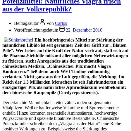
Potenzmittel: Natürliches Viagra frisch
aus der Volksrepublik?
Beitragsautor
Von
Carlos
Veröffentlichungsdatum
22. Dezember 2010
Ein hochbringendes Mittel zur Stärkung der
männlichen Libido ist seit geraumer Zeit der Griff zur „Blauen
Pille“. Wer lieber auf die Kraft der Natur vertraut, statt sich auf
die Pharma-Stehhilfe mitsamt aller möglichen Nebenwirkungen
zu fixieren, sucht Anregendes aus der traditionellen
chinesischen Medizin. „Chinesischer Pilz macht Viagra
Konkurrenz“ ließ denn auch WELTonline vollmundig
verlauten. Nicht ganz aus der Luft gegriffen, die Meldung. Im
Reich der 1,3 Milliarden Menschen ist seit Jahrhunderten ein
einzigartiger Pilz als natürliches Aphrodisiakum wohlbekannt:
der chinesische Raupenpilz (Cordyceps sinensis).
Der erlauchte Männlichkeitsretter zählt zu den so genannten
Vitalpilzen. Weil er haufenweise Vitamine und Spurenelemente
enthält. Hinzu kommen essenzielle Aminosäuren, hochwertige
Polysaccaride und spezielle bioaktive Bestandteile. Chinesische
Potenzkundler schreiben dem „Viagra aus der Natur“ eine Reihe
positiver Wirkungen zu. Beispielsweise die Stärkung des