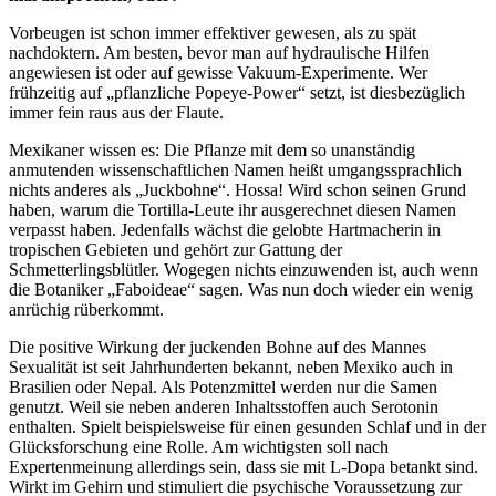
Vorbeugen ist schon immer effektiver gewesen, als zu spät
nachdoktern. Am besten, bevor man auf hydraulische Hilfen
angewiesen ist oder auf gewisse Vakuum-Experimente. Wer
frühzeitig auf „pflanzliche Popeye-Power“ setzt, ist diesbezüglich
immer fein raus aus der Flaute.
Mexikaner wissen es: Die Pflanze mit dem so unanständig
anmutenden wissenschaftlichen Namen heißt umgangssprachlich
nichts anderes als „Juckbohne“. Hossa! Wird schon seinen Grund
haben, warum die Tortilla-Leute ihr ausgerechnet diesen Namen
verpasst haben. Jedenfalls wächst die gelobte Hartmacherin in
tropischen Gebieten und gehört zur Gattung der
Schmetterlingsblütler. Wogegen nichts einzuwenden ist, auch wenn
die Botaniker „Faboideae“ sagen. Was nun doch wieder ein wenig
anrüchig rüberkommt.
Die positive Wirkung der juckenden Bohne auf des Mannes
Sexualität ist seit Jahrhunderten bekannt, neben Mexiko auch in
Brasilien oder Nepal. Als Potenzmittel werden nur die Samen
genutzt. Weil sie neben anderen Inhaltsstoffen auch Serotonin
enthalten. Spielt beispielsweise für einen gesunden Schlaf und in der
Glücksforschung eine Rolle. Am wichtigsten soll nach
Expertenmeinung allerdings sein, dass sie mit L-Dopa betankt sind.
Wirkt im Gehirn und stimuliert die psychische Voraussetzung zur