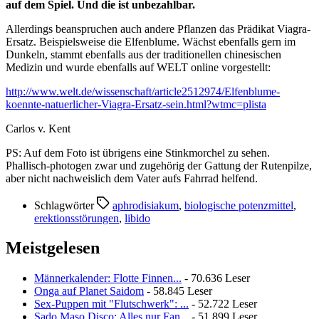
auf dem Spiel. Und die ist unbezahlbar.
Allerdings beanspruchen auch andere Pflanzen das Prädikat Viagra-
Ersatz. Beispielsweise die Elfenblume. Wächst ebenfalls gern im
Dunkeln, stammt ebenfalls aus der traditionellen chinesischen
Medizin und wurde ebenfalls auf WELT online vorgestellt:
http://www.welt.de/wissenschaft/article2512974/Elfenblume-
koennte-natuerlicher-Viagra-Ersatz-sein.html?wtmc=plista
Carlos v. Kent
PS: Auf dem Foto ist übrigens eine Stinkmorchel zu sehen.
Phallisch-photogen zwar und zugehörig der Gattung der Rutenpilze,
aber nicht nachweislich dem Vater aufs Fahrrad helfend.
Schlagwörter
aphrodisiakum
,
biologische potenzmittel
,
erektionsstörungen
,
libido
Meistgelesen
Männerkalender: Flotte Finnen...
- 70.636 Leser
Onga auf Planet Saidom
- 58.845 Leser
Sex-Puppen mit "Flutschwerk": ...
- 52.722 Leser
Sado Maso Disco: Alles nur Fan...
- 51.899 Leser