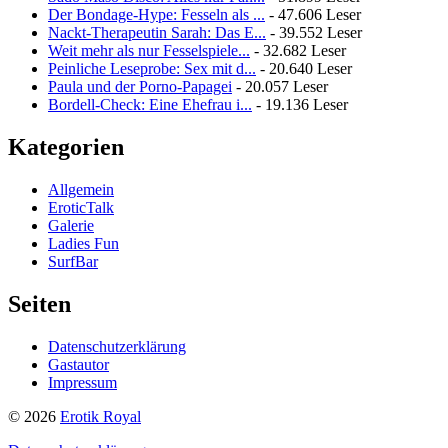
Der Bondage-Hype: Fesseln als ...
- 47.606 Leser
Nackt-Therapeutin Sarah: Das E...
- 39.552 Leser
Weit mehr als nur Fesselspiele...
- 32.682 Leser
Peinliche Leseprobe: Sex mit d...
- 20.640 Leser
Paula und der Porno-Papagei
- 20.057 Leser
Bordell-Check: Eine Ehefrau i...
- 19.136 Leser
Kategorien
Allgemein
EroticTalk
Galerie
Ladies Fun
SurfBar
Seiten
Datenschutzerklärung
Gastautor
Impressum
© 2026
Erotik Royal