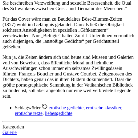
Sie beschreiben Verzweiflung und sexuelle Besessenheit, die Qual
des Schwankens zwischen Geist- und Tiernatur des Menschen.“
Für das Cover wäre man zu Baudelaires Böse-Blumen-Zeiten
(1857) wohl im Gefängnis gelandet. Damals ließ die Obrigkeit
solcherart Anstößigkeiten in speziellen „Giftkammern“
verschwinden. Nur „Befugte“ hatten Zutritt. Unter ihnen vermutlich
auch diejenigen, die „anstößige Gedichte“ per Gerichtsurteil
geißelten.
Nun ja, die Zeiten ändern sich und heute sind Museen und Galerien
voll von Beweisen, dass öffentliche Moral und heimliche
Ausschweifungen schon immer ein seltsames Zwillingsdasein
führten. François Boucher und Gustave Courbet, Zeitgenossen des
Dichters, haben genau das in ihren Bildern dokumentiert. Dass die
größte pornographische Sammlung in der Vatikanischen Bibliothek
zu finden ist, soll aber angeblich nur eine weit verbreitete Legende
sein.
Schlagwörter
erotische gedichte
,
erotische klassiker
,
erotische texte
,
liebesgedichte
Kategorien
Galerie