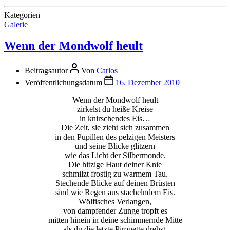
Kategorien
Galerie
Wenn der Mondwolf heult
Beitragsautor
Von
Carlos
Veröffentlichungsdatum
16. Dezember 2010
Wenn der Mondwolf heult
zirkelst du heiße Kreise
in knirschendes Eis…
Die Zeit, sie zieht sich zusammen
in den Pupillen des pelzigen Meisters
und seine Blicke glitzern
wie das Licht der Silbermonde.
Die hitzige Haut deiner Knie
schmilzt frostig zu warmem Tau.
Stechende Blicke auf deinen Brüsten
sind wie Regen aus stachelndem Eis.
Wölfisches Verlangen,
von dampfender Zunge tropft es
mitten hinein in deine schimmernde Mitte
als du die letzte Pirouette drehst.