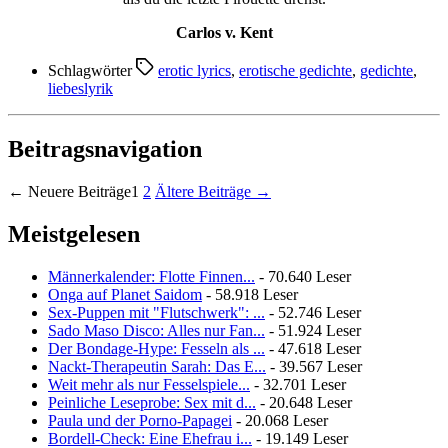
Carlos v. Kent
Schlagwörter
erotic lyrics
,
erotische gedichte
,
gedichte
,
liebeslyrik
Beitragsnavigation
←
Neuere
Beiträge
1
2
Ältere
Beiträge
→
Meistgelesen
Männerkalender: Flotte Finnen...
- 70.640 Leser
Onga auf Planet Saidom
- 58.918 Leser
Sex-Puppen mit "Flutschwerk": ...
- 52.746 Leser
Sado Maso Disco: Alles nur Fan...
- 51.924 Leser
Der Bondage-Hype: Fesseln als ...
- 47.618 Leser
Nackt-Therapeutin Sarah: Das E...
- 39.567 Leser
Weit mehr als nur Fesselspiele...
- 32.701 Leser
Peinliche Leseprobe: Sex mit d...
- 20.648 Leser
Paula und der Porno-Papagei
- 20.068 Leser
Bordell-Check: Eine Ehefrau i...
- 19.149 Leser