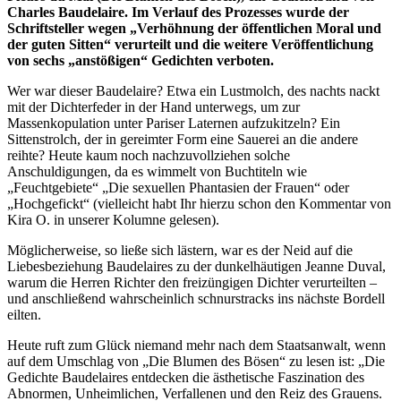
Charles Baudelaire. Im Verlauf des Prozesses wurde der
Schriftsteller wegen „Verhöhnung der öffentlichen Moral und
der guten Sitten“ verurteilt und die weitere Veröffentlichung
von sechs „anstößigen“ Gedichten verboten.
Wer war dieser Baudelaire? Etwa ein Lustmolch, des nachts nackt
mit der Dichterfeder in der Hand unterwegs, um zur
Massenkopulation unter Pariser Laternen aufzukitzeln? Ein
Sittenstrolch, der in gereimter Form eine Sauerei an die andere
reihte? Heute kaum noch nachzuvollziehen solche
Anschuldigungen, da es wimmelt von Buchtiteln wie
„Feuchtgebiete“ „Die sexuellen Phantasien der Frauen“ oder
„Hochgefickt“ (vielleicht habt Ihr hierzu schon den Kommentar von
Kira O. in unserer Kolumne gelesen).
Möglicherweise, so ließe sich lästern, war es der Neid auf die
Liebesbeziehung Baudelaires zu der dunkelhäutigen Jeanne Duval,
warum die Herren Richter den freizüngigen Dichter verurteilten –
und anschließend wahrscheinlich schnurstracks ins nächste Bordell
eilten.
Heute ruft zum Glück niemand mehr nach dem Staatsanwalt, wenn
auf dem Umschlag von „Die Blumen des Bösen“ zu lesen ist: „Die
Gedichte Baudelaires entdecken die ästhetische Faszination des
Abnormen, Unheimlichen, Verfallenen und den Reiz des Grauens.