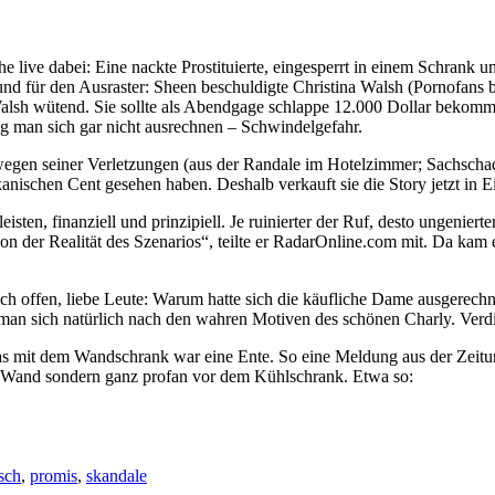
live dabei: Eine nackte Prostituierte, eingesperrt in einem Schrank u
 Grund für den Ausraster: Sheen beschuldigte Christina Walsh (Pornofa
Walsh wütend. Sie sollte als Abendgage schlappe 12.000 Dollar bekom
ag man sich gar nicht ausrechnen – Schwindelgefahr.
h wegen seiner Verletzungen (aus der Randale im Hotelzimmer; Sachsch
kanischen Cent gesehen haben. Deshalb verkauft sie die Story jetzt in E
eisten, finanziell und prinzipiell. Je ruinierter der Ruf, desto ungenie
 von der Realität des Szenarios“, teilte er RadarOnline.com mit. Da ka
ich offen, liebe Leute: Warum hatte sich die käufliche Dame ausgerech
 man sich natürlich nach den wahren Motiven des schönen Charly. Verdi
 mit dem Wandschrank war eine Ente. So eine Meldung aus der Zeitung, 
er Wand sondern ganz profan vor dem Kühlschrank. Etwa so:
tsch
,
promis
,
skandale