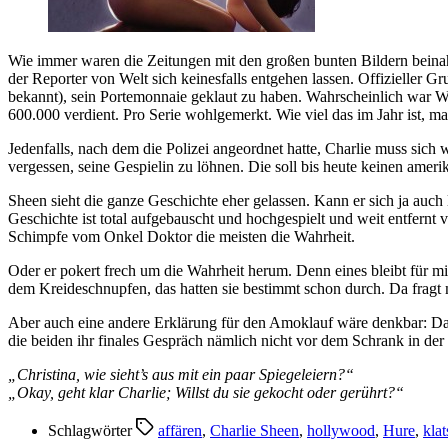
Wie immer waren die Zeitungen mit den großen bunten Bildern beinahe 
der Reporter von Welt sich keinesfalls entgehen lassen. Offizieller
bekannt), sein Portemonnaie geklaut zu haben. Wahrscheinlich war 
600.000 verdient. Pro Serie wohlgemerkt. Wie viel das im Jahr ist, m
Jedenfalls, nach dem die Polizei angeordnet hatte, Charlie muss sic
vergessen, seine Gespielin zu löhnen. Die soll bis heute keinen ameri
Sheen sieht die ganze Geschichte eher gelassen. Kann er sich ja auch l
Geschichte ist total aufgebauscht und hochgespielt und weit entfernt
Schimpfe vom Onkel Doktor die meisten die Wahrheit.
Oder er pokert frech um die Wahrheit herum. Denn eines bleibt für m
dem Kreideschnupfen, das hatten sie bestimmt schon durch. Da fragt
Aber auch eine andere Erklärung für den Amoklauf wäre denkbar: Das
die beiden ihr finales Gespräch nämlich nicht vor dem Schrank in d
„Christina, wie sieht’s aus mit ein paar Spiegeleiern?“
„Okay, geht klar Charlie; Willst du sie gekocht oder gerührt?“
Schlagwörter
affären
,
Charlie Sheen
,
hollywood
,
Hure
,
kla