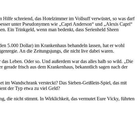
m Hilfe schreiend, das Hotelzimmer im Vollsuff verwüstet, so was darf
ns besser unter Pseudonymen wie „Capri Anderson“ und „Alexis Capri“
men. Ein Trinkgeld, wenn man bedenkt, dass Serienheld Sheen
aden 5.000 Dollar) im Krankenhaus behandeln lassen, hat er wohl
igenregie. An die Zeitungsjungs, die nicht live dabei waren.
rter das Leben. Oder so. Und außerdem war das alles halb so wild. „Die
m er gerade frisch aus dem Krankenhaus, bekanntlich sagen nach der
net im Wandschrank versteckt? Das Sieben-Geißlein-Spiel, das mit
ent der Typ etwa zu viel Geld?
die nicht stimmt. In Wirklichkeit, das vermutet Eure Vicky, führten