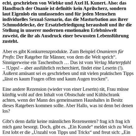
echt, geschrieben von Wiebke und Axel H. Kunert. Also: das
Handbuch der Onanie ist definitiv kein Aprilscherz, sondern
laut Eigenlob ein umfassendes und für jeden Menschen
individuelles Sexual-Szenario, das die Masturbation aus ihrer
Schmuddelecke, der Ersatzbefriedigung herausholt und ihr die
Stellung in unserer modernen emotionalen Erlebniswelt
zuweist, die ihr als Ausdruck einer bewussten Lebensführung
zusteht.
Aber es gibt Konkurrenzprodukte. Zum Beispiel
Onanieren für
Profis
: Der Ratgeber für Männer, von dem die Welt sprich“.
Sinnigerweise ein Taschenbuch … Das ist vom
Verlag Marterpfahl
– !Upps! – aber ausführlich recherchiert, findet eine Leserin (!).
Äußerst amüsant sei es geschrieben und mit vielen praktischen Tipps
„lässt es kaum Fragen offen und kaum Augen trocken“.
Eine andere Rezension (wieder von einer Leserin) rät, Frau müsse
künftig wohl auf den Inhalt von Obstschale und Kühlschrank
achten, wenn der Mann des gemeinsamen Haushaltes in Besitz
dieses Ratgebers kommen sollte. Aber Hallo, was ist denn bei denen
los?
Gibt’s denn dafür keine männlichen Rezensenten? frag ich frag ich
mich ganz besorgt. Doch, gibt es. „Ein Kunde“ meldet sich zu Wort.
Erst lobt er die „Unzahl von Tipps und Tricks“ und freut sich: „Ein