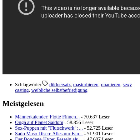
Schlagwörter
dildoersatz
,
masturbieren
,
onanieren
,
sexy
casting
,
weibliche selbstbefriedigung
Meistgelesen
Männerkalender: Flotte Finnen...
- 70.637 Leser
Onga auf Planet Saidom
- 58.856 Leser
Sex-Puppen mit "Flutschwerk": ...
- 52.725 Leser
Sado Maso Disco: Alles nur Fan...
- 51.901 Leser
Der Bondage-Hype: Fesseln als ...
- 47.607 Leser