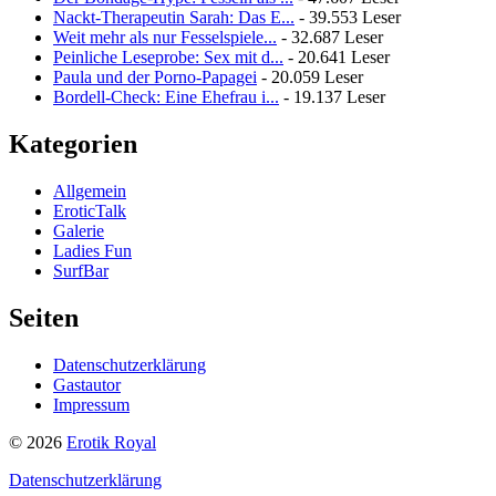
Nackt-Therapeutin Sarah: Das E...
- 39.553 Leser
Weit mehr als nur Fesselspiele...
- 32.687 Leser
Peinliche Leseprobe: Sex mit d...
- 20.641 Leser
Paula und der Porno-Papagei
- 20.059 Leser
Bordell-Check: Eine Ehefrau i...
- 19.137 Leser
Kategorien
Allgemein
EroticTalk
Galerie
Ladies Fun
SurfBar
Seiten
Datenschutzerklärung
Gastautor
Impressum
© 2026
Erotik Royal
Datenschutzerklärung