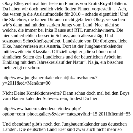
Okay Elke, erst mal hier feste im Fundus von ErotikRoyal blättern.
Da haben wir doch neulich viele flotten Finnen vorgestellt … Ach,
das waren ja die Auslaufmodelle für 2010 – schade eigentlich! Und
die Skilehrer, die haben Dir auch nicht gefallen? Okay, versuchen
wir’s dann mal mit den starken Jungs vom Land. Nee, nicht so
welche, die immer bei Inka Bause auf RTL rumschlawinern. Die
hier sind erheblich besser in Schuss, auch altersmäßig. Und
sozusagen Scheckheft-gepflegt. Landsleute von Dir übrigens, liebe
Elke, handverlesen aus Austria. Dort ist der Jungbauernkalender
mittlerweile ein Klassiker. Offiziell zeigt er „die schönen und
sinnlichen Seiten des Landlebens und der bäuerlichen Arbeit im
Einklang mit dem Jahreskreislauf der Natur“. Na ja, ein bisschen
mehr zeigt er schon:
http://www.jungbauernkalender.at/jbk-anschauen/?
y=2011&ed=Men&m=00
Nicht Deine Konfektionsweite? Dann schau doch mal bei den Boys
vom Bauernkalender Schweiz rein, findest Du hier:
http://www.bauernkalender.ch/index.php?
option=com_phocagallery&view=category&id=15:2011&Itemid=55
Und obendrauf gibt’s noch den Jungbauernkalender aus deutschen
Landen. Die deutschen Land-Eier sind zwar auch nicht mehr so