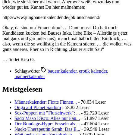
dick, wie sie sicher mal waren. Aber wer weiß, wozu das nun
wieder gut ist. Kannst Du hier maßnehmen:
http://www.jungbauernkalender.de/jbk-anschauen0/
Okay, da sind nur Frauen drauf … Dann musst Du halt doch
Kandidaten kucken bei Bauses Inka, liebe Elke – Allerdings (jetzt
mal ganz und gar unter uns), manchmal hab ich den Eindruck, …
also, wenn die so wollüstig in die Kamera stieren … die wollen was
ganz anderes. Eher so in Richtung „Bauer sucht Sau“
… findet Kira O.
Schlagwörter
bauernkalender
,
erotik kalender
,
männerkalender
Meistgelesen
Männerkalender: Flotte Finnen...
- 70.634 Leser
Onga auf Planet Saidom
- 58.822 Leser
Sex-Puppen mit "Flutschwerk": ...
- 52.720 Leser
Sado Maso Disco: Alles nur Fan...
- 51.897 Leser
Der Bondage-Hype: Fesseln als ...
- 47.604 Leser
Nackt-Therapeutin Sarah: Das E...
- 39.549 Leser
Weit mehr als nur Fesselspiele...
- 32.679 Leser